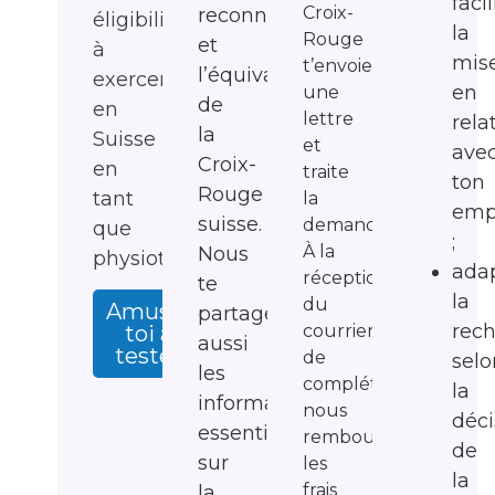
facil
Croix-
reconnaissance
éligibilité
la
Rouge
et
à
mis
t’envoie
l’équivalence
exercer
en
une
de
en
lettre
rela
la
Suisse
et
ave
Croix-
en
traite
ton
Rouge
tant
la
emp
suisse.
demande.
que
;
À la
Nous
physiothérapeute.
ada
réception
te
la
du
Amuse-
partageons
rec
courrier
toi à
aussi
tester
de
selo
les
complétude,
la
informations
nous
déci
essentielles
remboursons
de
sur
les
la
frais
la