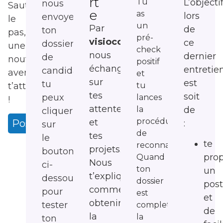
rt
Tu
L’objecti
nous
Saute
e
as
lors
envoyer
le
un
Par
de
ton
pas,
pré-
visioconférence
,
ce
dossier
une
check
nous
dernier
de
nouvelle
positif
échangeons
entretie
candidature,
aventure
et
sur
est
tu
tu
t’attend
tes
soit
peux
lances
!
attentes
la
de
cliquer
procédure
et
Postuler
:
sur
de
tes
le
te
reconnaissance.
projets.
bouton
pro
Quand
Nous
ci-
ton
un
t’expliquons
dessous
dossier
pos
comment
pour
est
et
obtenir
tester
complet,
de
la
la
ton