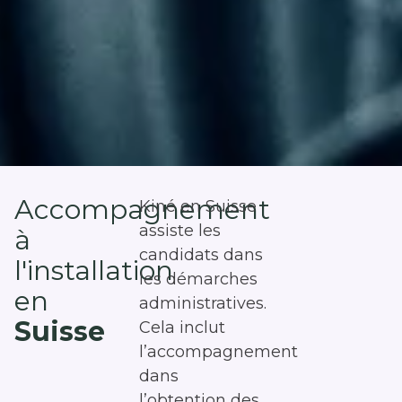
Accompagnement
Kiné en Suisse
assiste les
à
candidats dans
l'installation
les démarches
en
administratives.
Suisse
Cela inclut
l’accompagnement
dans
l’obtention des