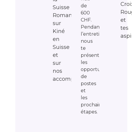
Croi
de
Suisse
Rou
600
Romande,
et
CHF.
sur
Pendant
tes
Kiné
l’entretien,
aspi
en
nous
Suisse
te
et
présentons
les
sur
opportunités
nos
de
accompagnements.
postes
et
les
prochaines
étapes.