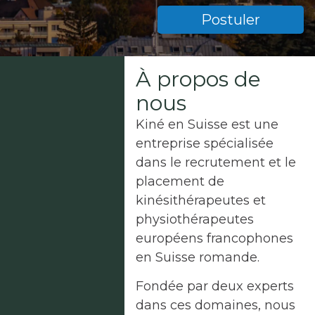
Postuler
À propos de
nous
Kiné en Suisse est une
entreprise spécialisée
dans le recrutement et le
placement de
kinésithérapeutes et
physiothérapeutes
européens francophones
en Suisse romande.
Fondée par deux experts
dans ces domaines, nous